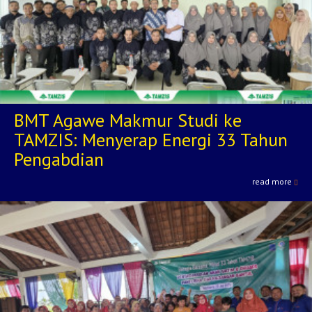
BMT Agawe Makmur Studi ke
TAMZIS: Menyerap Energi 33 Tahun
Pengabdian
read more